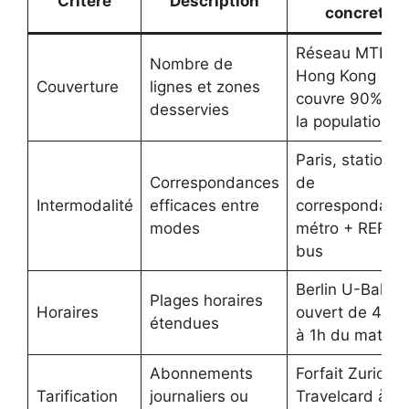
Critère
Description
concret
Réseau MTR à
Nombre de
Hong Kong
Couverture
lignes et zones
couvre 90% de
desservies
la population
Paris, stations
Correspondances
de
Intermodalité
efficaces entre
correspondanc
modes
métro + RER +
bus
Berlin U-Bahn
Plages horaires
Horaires
ouvert de 4h3
étendues
à 1h du matin
Abonnements
Forfait Zurich
Tarification
journaliers ou
Travelcard à 17