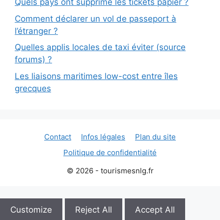
Quels pays ont supprimé les tickets papier ?
Comment déclarer un vol de passeport à
l’étranger ?
Quelles applis locales de taxi éviter (source
forums) ?
Les liaisons maritimes low-cost entre îles
grecques
Contact
Infos légales
Plan du site
Politique de confidentialité
© 2026 - tourismesnlg.fr
Customize
Reject All
Accept All