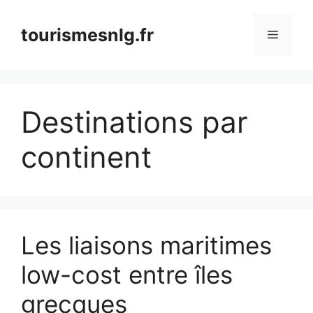
Aller
au
tourismesnlg.fr
Menu
contenu
Destinations par
continent
Les liaisons maritimes
low-cost entre îles
grecques