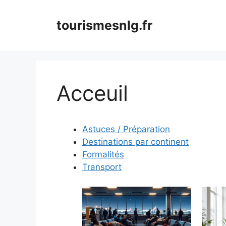
Aller
au
tourismesnlg.fr
contenu
Acceuil
Astuces / Préparation
Destinations par continent
Formalités
Transport