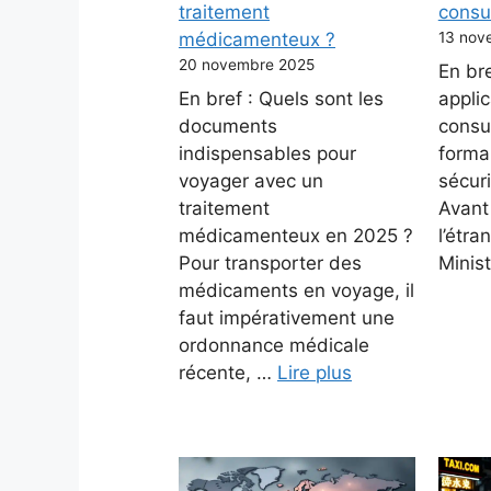
traitement
consul
médicamenteux ?
13 nov
20 novembre 2025
En bre
En bref : Quels sont les
applic
documents
consul
indispensables pour
formal
voyager avec un
sécuri
traitement
Avant
médicamenteux en 2025 ?
l’étra
Pour transporter des
Minis
médicaments en voyage, il
faut impérativement une
ordonnance médicale
récente, …
Lire plus