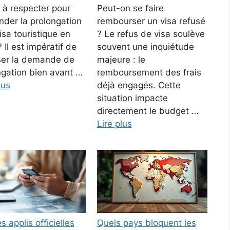
s à respecter pour
Peut-on se faire
der la prolongation
rembourser un visa refusé
isa touristique en
? Le refus de visa soulève
? Il est impératif de
souvent une inquiétude
er la demande de
majeure : le
ngation bien avant …
remboursement des frais
lus
déjà engagés. Cette
situation impacte
directement le budget …
Lire plus
s applis officielles
Quels pays bloquent les