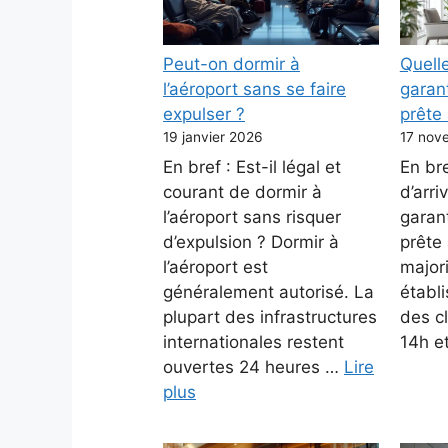
Peut-on dormir à
Quelle
l’aéroport sans se faire
garan
expulser ?
prête 
19 janvier 2026
17 nov
En bref : Est-il légal et
En bre
courant de dormir à
d’arri
l’aéroport sans risquer
garan
d’expulsion ? Dormir à
prête 
l’aéroport est
major
généralement autorisé. La
établ
plupart des infrastructures
des c
internationales restent
14h e
ouvertes 24 heures …
Lire
plus