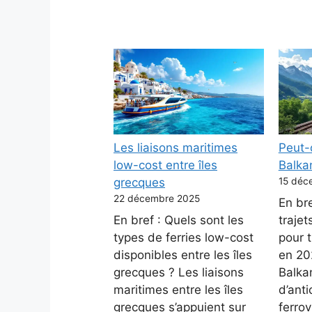
Les liaisons maritimes
Peut-
low-cost entre îles
Balka
grecques
15 déc
22 décembre 2025
En bre
En bref : Quels sont les
trajet
types de ferries low-cost
pour t
disponibles entre les îles
en 20
grecques ? Les liaisons
Balkan
maritimes entre les îles
d’anti
grecques s’appuient sur
ferrov