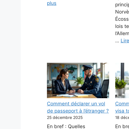
plus
princ
Norvè
Écoss
lois t
l’Alle
…
Lir
Comment déclarer un vol
Comme
de passeport à l’étranger ?
visa t
25 décembre 2025
18 déc
En bref : Quelles
En bre