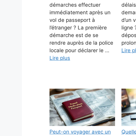
démarches effectuer
délai
immédiatement après un
deman
vol de passeport à
d’un v
l’étranger ? La première
ligne 
démarche est de se
dépos
rendre auprès de la police
prolo
locale pour déclarer le …
Lire p
Lire plus
Peut-on voyager avec un
Quelle