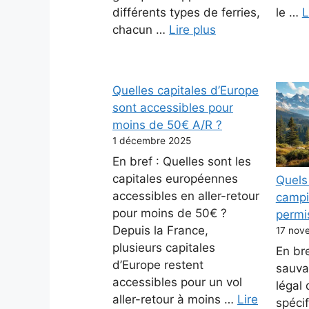
différents types de ferries,
le …
L
chacun …
Lire plus
Quelles capitales d’Europe
sont accessibles pour
moins de 50€ A/R ?
1 décembre 2025
En bref : Quelles sont les
capitales européennes
Quels
accessibles en aller-retour
campi
pour moins de 50€ ?
permi
Depuis la France,
17 nov
plusieurs capitales
En br
d’Europe restent
sauva
accessibles pour un vol
légal
aller-retour à moins …
Lire
spéci