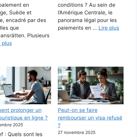
ipalement en
conditions ? Au sein de
ge, Suède et
l’Amérique Centrale, le
e, encadré par des
panorama légal pour les
elles que
paiements en …
Lire plus
mansrätten. Plusieurs
e plus
nt prolonger un
Peut-on se faire
ouristique en ligne ?
rembourser un visa refusé
embre 2025
?
27 novembre 2025
f : Quels sont les