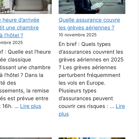
 heure d’arrivée
Quelle assurance couvre
tit une chambre
les grèves aériennes ?
à l’hôtel ?
10 novembre 2025
embre 2025
En bref : Quels types
f : Quelle est l’heure
d’assurances couvrent les
vée classique
grèves aériennes en 2025
tissant une chambre
? Les grèves aériennes
à l’hôtel ? Dans la
perturbent fréquemment
ité des
les vols en Europe.
issements, la remise
Plusieurs types
lés est prévue entre
d’assurances peuvent
t 16h. …
Lire plus
couvrir ces risques : …
Lire
plus