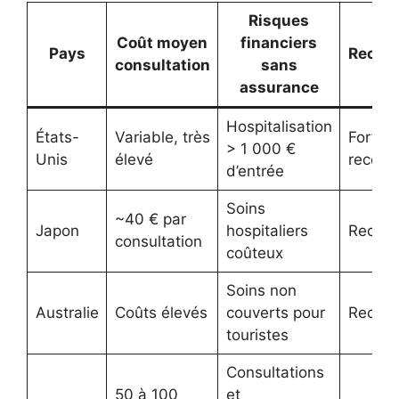
Risques
Coût moyen
financiers
Pays
Recom
consultation
sans
assurance
Hospitalisation
États-
Variable, très
Forte
> 1 000 €
Unis
élevé
recom
d’entrée
Soins
~40 € par
Japon
hospitaliers
Recom
consultation
coûteux
Soins non
Australie
Coûts élevés
couverts pour
Recom
touristes
Consultations
50 à 100
et