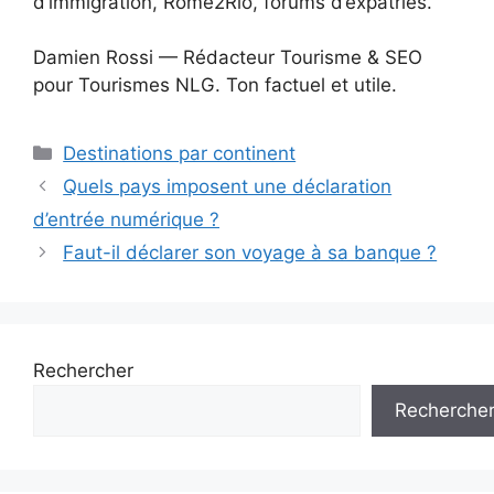
d’immigration, Rome2Rio, forums d’expatriés.
Damien Rossi — Rédacteur Tourisme & SEO
pour Tourismes NLG. Ton factuel et utile.
Catégories
Destinations par continent
Quels pays imposent une déclaration
d’entrée numérique ?
Faut-il déclarer son voyage à sa banque ?
Rechercher
Recherche