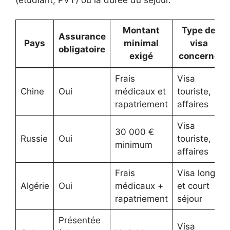
Montant
Type de
Assurance
Pays
minimal
visa
obligatoire
exigé
concerné
Frais
Visa
Chine
Oui
médicaux et
touriste,
rapatriement
affaires
Visa
30 000 €
Russie
Oui
touriste,
minimum
affaires
Frais
Visa long
Algérie
Oui
médicaux +
et court
rapatriement
séjour
Présentée
Visa