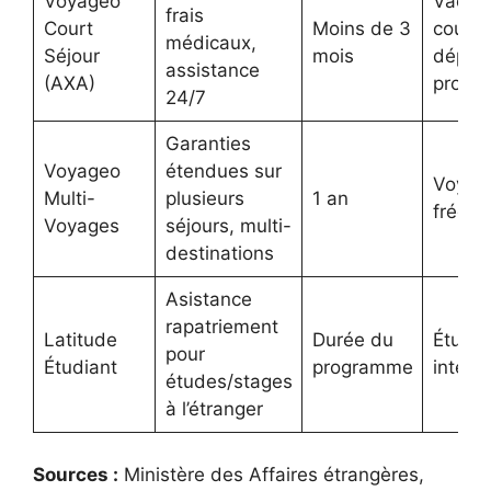
Voyageo
Vacan
frais
Court
Moins de 3
courts
médicaux,
Séjour
mois
dépla
assistance
(AXA)
profes
24/7
Garanties
Voyageo
étendues sur
Voyag
Multi-
plusieurs
1 an
fréque
Voyages
séjours, multi-
destinations
Asistance
rapatriement
Latitude
Durée du
Étudia
pour
Étudiant
programme
intern
études/stages
à l’étranger
Sources :
Ministère des Affaires étrangères,