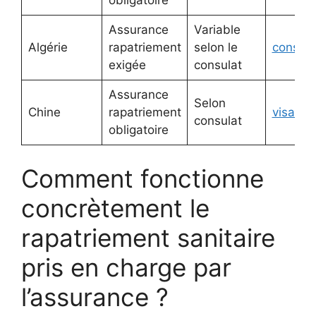
obligatoire
Assurance
Variable
Algérie
rapatriement
selon le
consulat
exigée
consulat
Assurance
Selon
Chine
rapatriement
visafor
consulat
obligatoire
Comment fonctionne
concrètement le
rapatriement sanitaire
pris en charge par
l’assurance ?