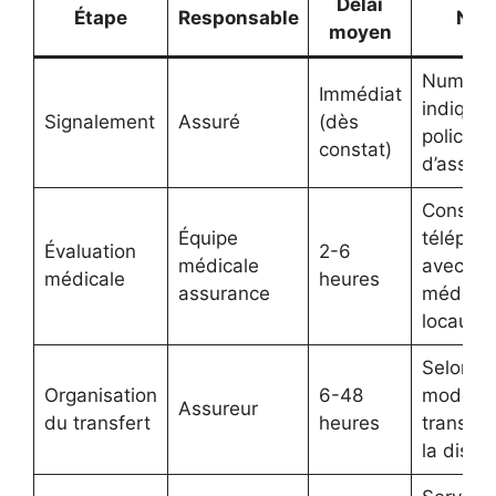
Délai
Étape
Responsable
Not
moyen
Numéro
Immédia
t
indiqué 
Signalement
Assuré
(dès
police
constat)
d’assur
Consult
Équipe
télépho
Évaluation
2-6
médicale
avec
médicale
heures
assurance
médeci
locaux
Selon le
Organisation
6-48
mode d
Assureur
du transfert
heures
transpor
la dista