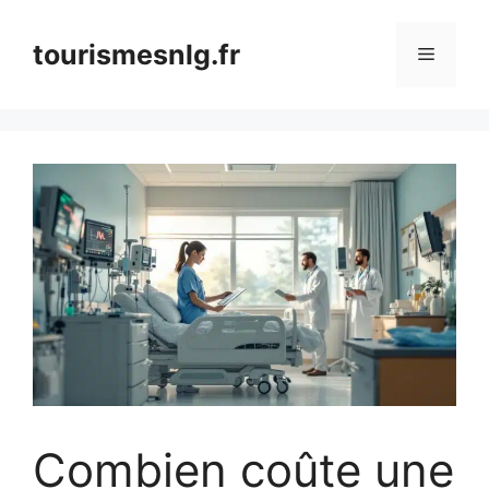
Aller
au
tourismesnlg.fr
Menu
contenu
Combien coûte une