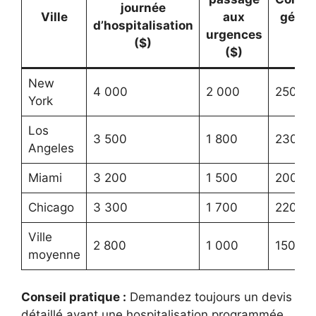
journée
Ville
aux
génér
d’hospitalisation
urgences
(
($)
($)
New
4 000
2 000
250
York
Los
3 500
1 800
230
Angeles
Miami
3 200
1 500
200
Chicago
3 300
1 700
220
Ville
2 800
1 000
150
moyenne
Conseil pratique :
Demandez toujours un devis
détaillé avant une hospitalisation programmée