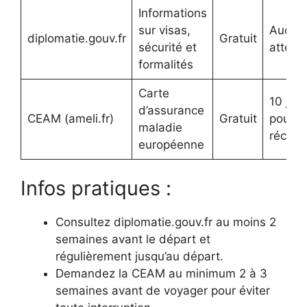
Informations
sur visas,
Aucun
diplomatie.gouv.fr
Gratuit
sécurité et
attent
formalités
Carte
10 jour
d’assurance
CEAM (ameli.fr)
Gratuit
pour
maladie
récept
européenne
Infos pratiques :
Consultez diplomatie.gouv.fr au moins 2
semaines avant le départ et
régulièrement jusqu’au départ.
Demandez la CEAM au minimum 2 à 3
semaines avant de voyager pour éviter