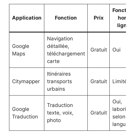
Fonction
Application
Fonction
Prix
hors
ligne
Navigation
Google
détaillée,
Gratuit
Oui
Maps
téléchargement
carte
Itinéraires
Citymapper
transports
Gratuit
Limité
urbains
Oui,
Traduction
Google
laborieux
texte, voix,
Gratuit
Traduction
selon
photo
langues