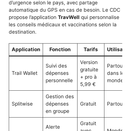
d’urgence selon le pays, avec partage
automatique du GPS en cas de besoin. Le CDC
propose l’application
TravWell
qui personnalise
les conseils médicaux et vaccinations selon la
destination.
Application
Fonction
Tarifs
Utilisatio
Version
Suivi des
Partout
gratuite
Trail Wallet
dépenses
dans le
+ pro à
personnelle
monde
5,99 €
Gestion des
Splitwise
dépenses
Gratuit
Partout
en groupe
Gratuit
Alerte
avec
Monde