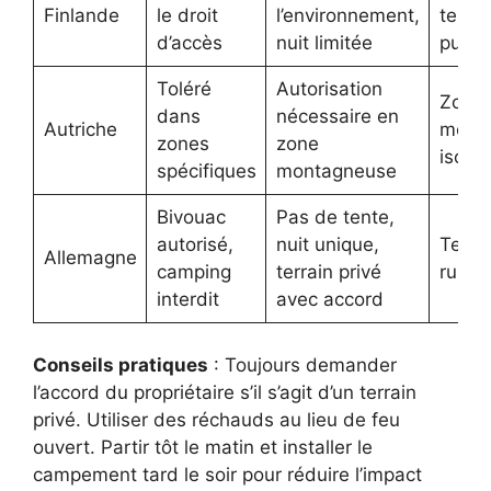
Finlande
le droit
l’environnement,
terres
d’accès
nuit limitée
publi
Toléré
Autorisation
Zone
dans
nécessaire en
Autriche
mont
zones
zone
isolé
spécifiques
montagneuse
Bivouac
Pas de tente,
autorisé,
nuit unique,
Terrai
Allemagne
camping
terrain privé
rurau
interdit
avec accord
Conseils pratiques
: Toujours demander
l’accord du propriétaire s’il s’agit d’un terrain
privé. Utiliser des réchauds au lieu de feu
ouvert. Partir tôt le matin et installer le
campement tard le soir pour réduire l’impact