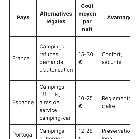
Coût
Alternatives
moyen
Pays
Avantages
légales
par
nuit
Campings,
refuges,
15-30
Confort,
France
demande
€
sécurité
d’autorisation
Campings
officiels,
10-25
Réglementatio
Espagne
aires de
€
claire
service
camping-car
Campings,
12-28
Préservation
Portugal
auberges
€
légale