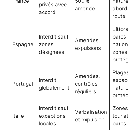
France
500 €
naturels,
privés avec
amende
abords d
accord
route
Littoral,
Interdit sauf
parcs
Amendes,
Espagne
zones
nationaux
expulsions
désignées
zones
protégée
Plages,
Amendes,
Interdit
espaces
Portugal
contrôles
globalement
naturels
réguliers
protégés
Interdit sauf
Zones
Verbalisation
Italie
exceptions
touristiqu
et expulsion
locales
parcs