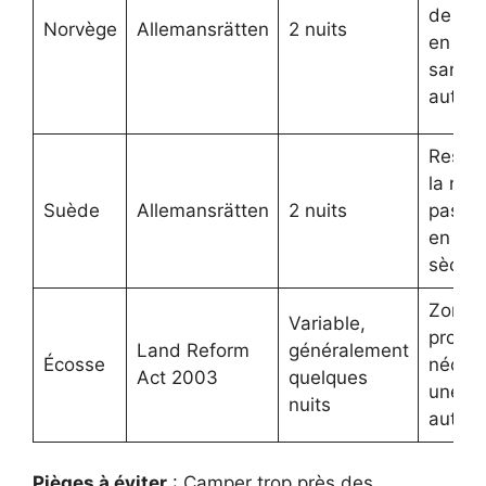
de ca
Norvège
Allemansrätten
2 nuits
en gr
sans
autori
Respe
la natu
Suède
Allemansrätten
2 nuits
pas de
en pér
sèche
Zones
Variable,
proté
Land Reform
généralement
Écosse
nécess
Act 2003
quelques
une
nuits
autori
Pièges à éviter
: Camper trop près des