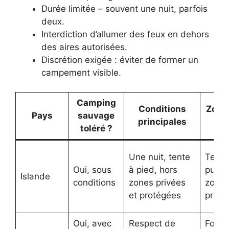
Durée limitée – souvent une nuit, parfois
deux.
Interdiction d’allumer des feux en dehors
des aires autorisées.
Discrétion exigée : éviter de former un
campement visible.
Camping
Conditions
Zone
Pays
sauvage
principales
ac
toléré ?
Une nuit, tente
Terre
Oui, sous
à pied, hors
publi
Islande
conditions
zones privées
zone
et protégées
proté
Oui, avec
Respect de
Forêts