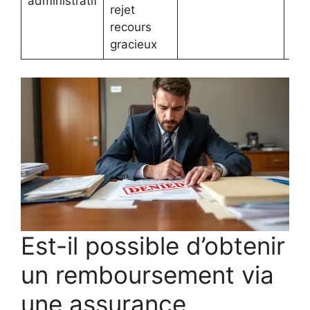
administratif
rejet
con
recours
gracieux
Est-il possible d’obtenir
un remboursement via
une assurance