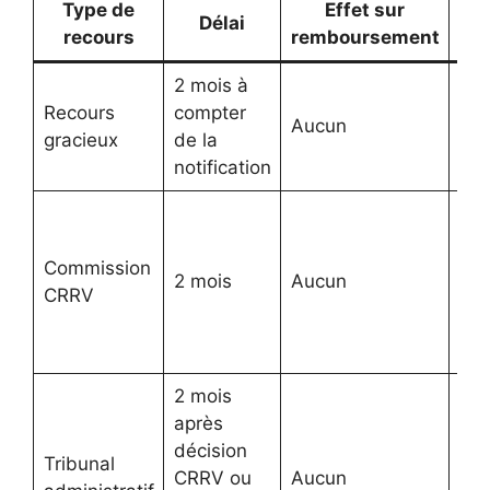
Type de
Effet sur
Délai
recours
remboursement
2 mois à
De
Recours
compter
Aucun
ré
gracieux
de la
adm
notification
Ex
pré
Commission
rec
2 mois
Aucun
CRRV
obl
pou
séj
2 mois
après
décision
Ann
Tribunal
CRRV ou
Aucun
ref