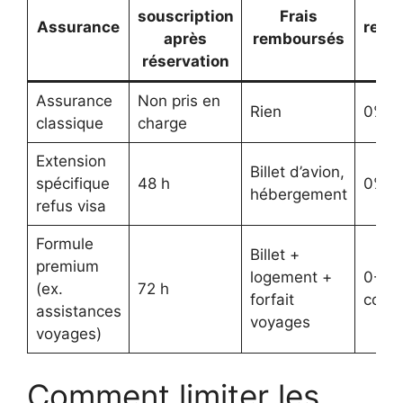
souscription
Frais
Assurance
remb
après
remboursés
f
réservation
Assurance
Non pris en
Rien
0%
classique
charge
Extension
Billet d’avion,
spécifique
48 h
0% fr
hébergement
refus visa
Formule
Billet +
premium
logement +
0-25
(ex.
72 h
forfait
contr
assistances
voyages
voyages)
Comment limiter les