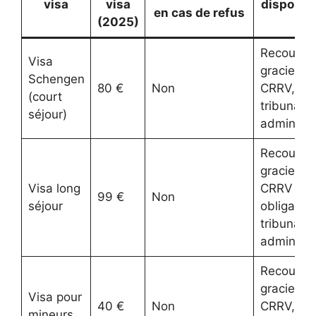
visa
visa
disponib
en cas de refus
(2025)
Recours
Visa
gracieux,
Schengen
80 €
Non
CRRV,
(court
tribunal
séjour)
administra
Recours
gracieux,
Visa long
CRRV
99 €
Non
séjour
obligatoir
tribunal
administra
Recours
gracieux,
Visa pour
40 €
Non
CRRV,
mineurs