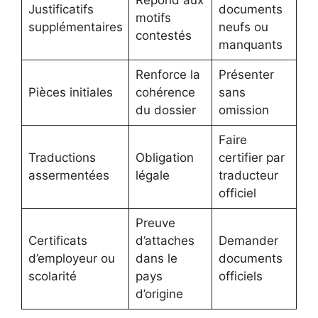
Justificatifs
documents
motifs
supplémentaires
neufs ou
contestés
manquants
Renforce la
Présenter
Pièces initiales
cohérence
sans
du dossier
omission
Faire
Traductions
Obligation
certifier par
assermentées
légale
traducteur
officiel
Preuve
Certificats
d’attaches
Demander
d’employeur ou
dans le
documents
scolarité
pays
officiels
d’origine