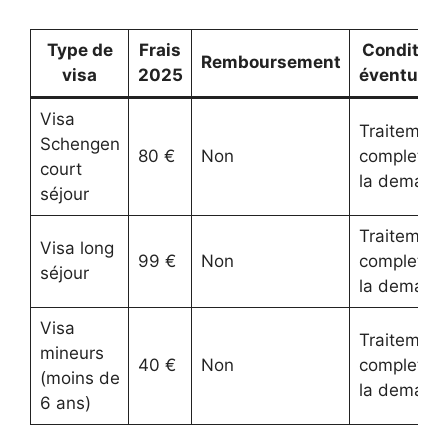
Type de
Frais
Condition
Remboursement
visa
2025
éventuell
Visa
Traitement
Schengen
80 €
Non
complet d
court
la demand
séjour
Traitement
Visa long
99 €
Non
complet d
séjour
la demand
Visa
Traitement
mineurs
40 €
Non
complet d
(moins de
la demand
6 ans)